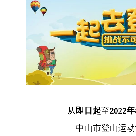
员
开
始
正
式
招
新
啦
！
从
即日起
至
2022
协
会
中山市登山运动
简