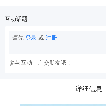
0
2
互动话题
2
年
请先
登录
或
注册
团
体
会
参与互动，广交朋友哦！
员
及
个
详细信息
人
会