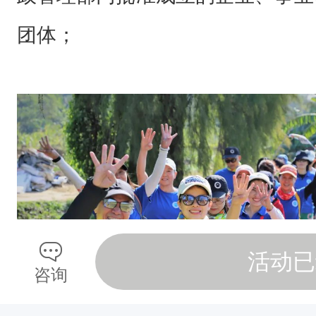
非
团体；
营
利
性
社
会
团
体
，
是
活动已
咨询
中
山