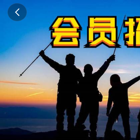
从
即
日
起
至
2
0
2
2
年
8