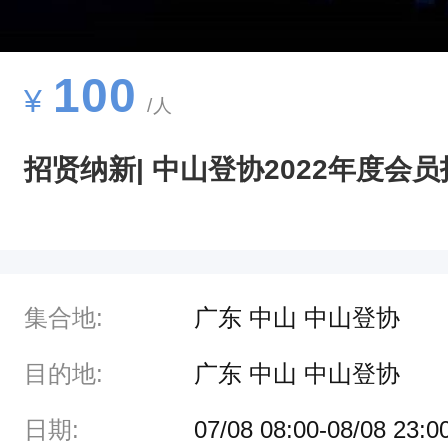
月
8
日
100
¥
/人
中
山
招贤纳新| 中山登协2022年度会
市
登
山
运
集合地:
广东 中山 中山登协
动
协
目的地:
广东 中山 中山登协
会
日期:
07/08 08:00-08/08 23:0
2