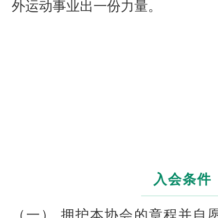
外运动事业出一份力量。
5
年
1
2
月
3
0
，
是
经
入会条件
中
山
（一） 拥护本协会的章程
并自