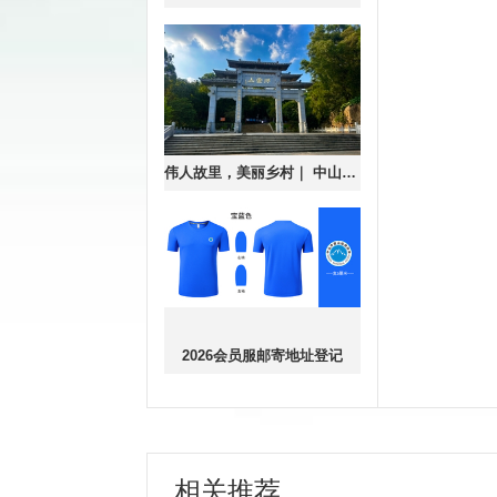
伟人故里，美丽乡村｜ 中山登协健身欢乐跑第十三站 （阜沙.乡村稻田）报名开启！
2026会员服邮寄地址登记
相关推荐