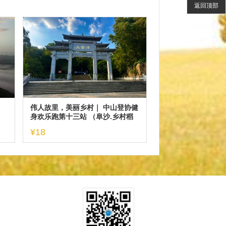
返回顶部
伟人故里，美丽乡村｜ 中山登协健
身欢乐跑第十三站 （阜沙.乡村稻
田）报名开启！
¥18