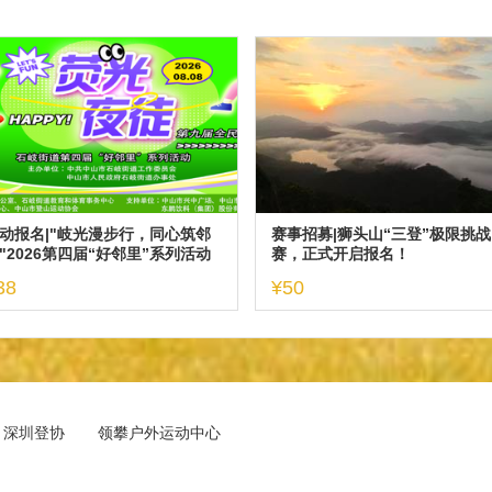
动报名|"岐光漫步行，同心筑邻
赛事招募|狮头山“三登”极限挑战
"2026第四届“好邻里”系列活动
赛，正式开启报名！
第九届 全民健身日荧光夜徒活动
38
¥50
深圳登协
领攀户外运动中心