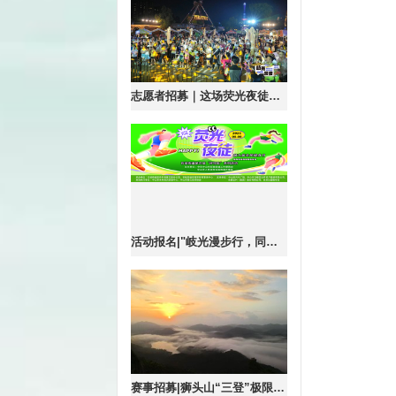
志愿者招募｜这场荧光夜徒狂欢需要由您来守护！
活动报名|"岐光漫步行，同心筑邻里"2026第四届“好邻里”系列活动暨第九届 全民健身日荧光夜徒活动
赛事招募|狮头山“三登”极限挑战赛，正式开启报名！