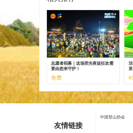
志愿者招募｜这场荧光夜徒狂欢需
活
要由您来守护！
里
暨
免费
¥
中国登山协会
友情链接