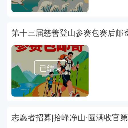
第十三届慈善登山参赛包赛后邮
已结束
志愿者招募|拾峰净山·圆满收官