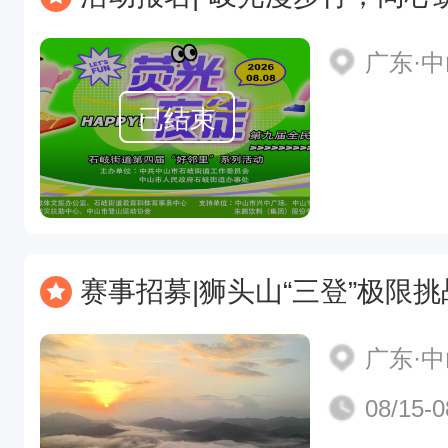
广东·
已结束
赛事招募|狮头山“三登”极限挑
广东·
08/15-0