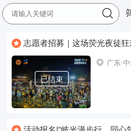
志愿者招募｜这场荧光夜徒狂
广东·
已结束
活动报名|"岐光漫步行，同心筑邻里"2026第四届“好邻里”